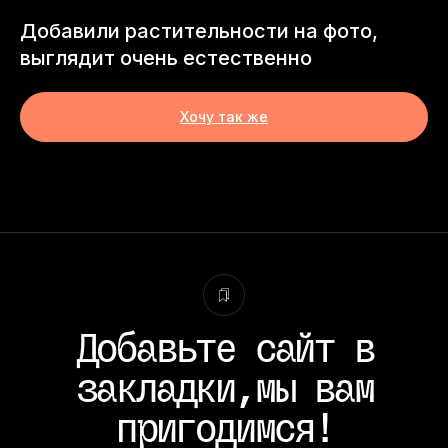
Вам позвонить?
Добавили растительности на фото,
выглядит очень естественно
Добавьте сайт в
Хочу так же
закладки,мы вам
Пишите, я онлайн.
пригодимся!
+7 991 355 24 38
Виктория Корнеева, фото-редактор.
thekorneev@yandex.ru
Присылайте фото для оценки стоимости.