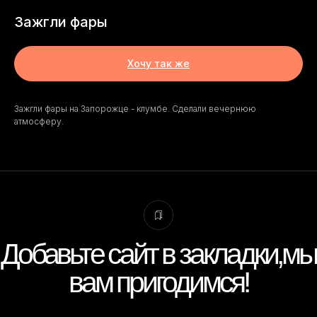
Вам позвонить?
Зажгли фары
Хочу так же
Добавьте сайт в закладки,мы
вам пригодимся!
Зажгли фары на Запорожце - клумбе. Сделали вечернюю
Пишите, я онлайн.
атмосферу.
+7 991 355 24 38
Виктория Корнеева, фото-редактор.
thekorneev@yandex.ru
Присылайте фото для оценки стоимости.