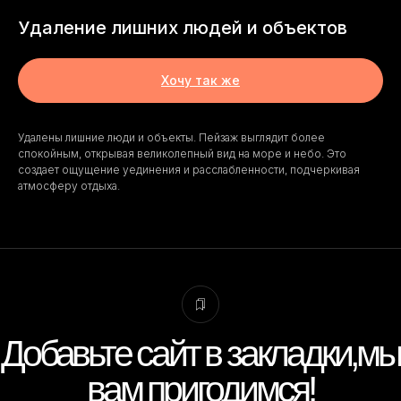
Удаление лишних людей и объектов
Вам позвонить?
Хочу так же
Добавьте сайт в закладки,мы
Удалены лишние люди и объекты. Пейзаж выглядит более
Пишите, я онлайн.
спокойным, открывая великолепный вид на море и небо. Это
вам пригодимся!
создает ощущение уединения и расслабленности, подчеркивая
атмосферу отдыха.
+7 991 355 24 38
Виктория Корнеева, фото-редактор.
thekorneev@yandex.ru
Присылайте фото для оценки стоимости.