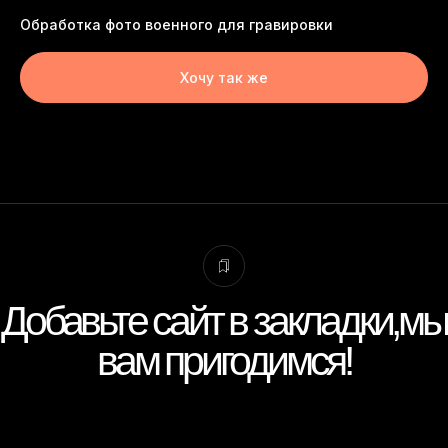
Обработка фото военного для гравировки
Хочу так же
Добавьте сайт в закладки,мы
вам пригодимся!
Пишите, я онлайн.
+7 991 355 24 38
Виктория Корнеева, фото-редактор.
thekorneev@yandex.ru
Присылайте фото для оценки стоимости.
Вконтакте
Макс