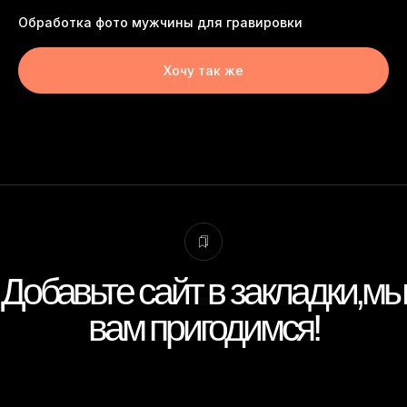
Обработка фото мужчины для гравировки
Хочу так же
Добавьте сайт в закладки,мы
вам пригодимся!
Пишите, я онлайн.
+7 991 355 24 38
Виктория Корнеева, фото-редактор.
thekorneev@yandex.ru
Присылайте фото для оценки стоимости.
Вконтакте
Макс