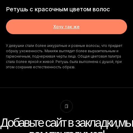
Ретушь с красочным цветом волос
Вам позвонить?
Хочу так же
У девушки стали более аккуратные и ровные волосы, что придает
Добавьте сайт в закладки,мы
Пишите, я онлайн.
образу ухоженность. Макияж выглядит более выразительным и
вам пригодимся!
гармоничным, подчеркивая черты лица. Общая цветовая палитра
стала более яркой и живой. Ретушь была выполнена с душой, при
этом сохранив естественность образа.
+7 991 355 24 38
Виктория Корнеева, фото-редактор.
thekorneev@yandex.ru
Присылайте фото для оценки стоимости.