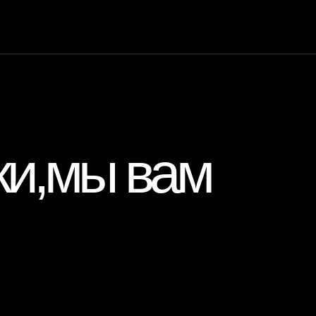
ки,мы вам
Вам позвонить?