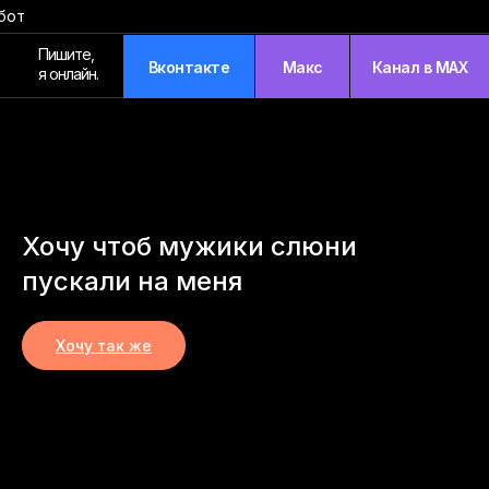
бот
Пишите,
Вконтакте
Макс
Канал в MAX
я онлайн.
Хочу чтоб мужики слюни
пускали на меня
Хочу так же